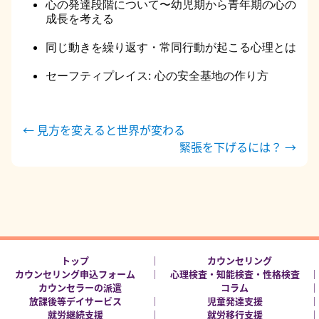
心の発達段階について〜幼児期から青年期の心の
成長を考える
同じ動きを繰り返す・常同行動が起こる心理とは
セーフティプレイス: 心の安全基地の作り方
投
←
見方を変えると世界が変わる
緊張を下げるには？
→
稿
ナ
ビ
ゲ
ー
シ
トップ
カウンセリング
ョ
カウンセリング申込フォーム
心理検査・知能検査・性格検査
ン
カウンセラーの派遣
コラム
放課後等デイサービス
児童発達支援
就労継続支援
就労移行支援